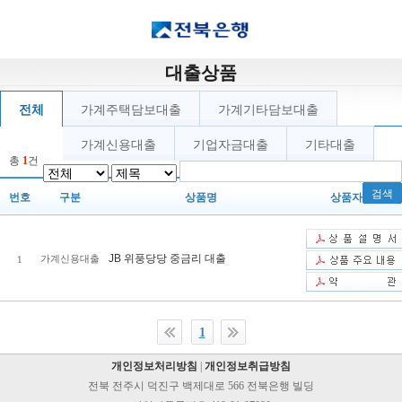
대출상품
전체
가계주택담보대출
가계기타담보대출
가계신용대출
기업자금대출
기타대출
총
1
건
검색
번호
구분
상품명
상품자료
JB 위풍당당 중금리 대출
가계신용대출
1
1
개인정보처리방침
|
개인정보취급방침
전북 전주시 덕진구 백제대로 566 전북은행 빌딩