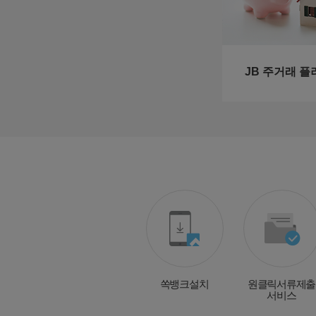
JB 주거래 플
쏙뱅크설치
원클릭서류제출
서비스