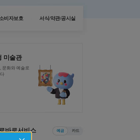
소비자보호
서식/약관/공시실
 미술관
(고액우대)통장
, 문화와 예술로
나다
(소액우대)통장 출시
롭게, 금리는 높게!
로바로서비스
예금
카드