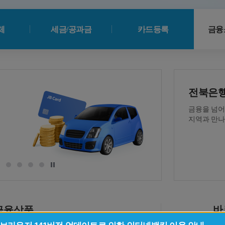
체
세금/공과금
카드등록
금융
NEWS
전북은행
씨드모아
금융을 넘어
지역과 만
씨드모아
입출금은 자유
바
금융상품