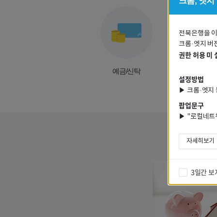
크롬, 엣지
전북은행을 
크롬·엣지 버
권한 허용 미
예금/신탁
대출
설정방법
▶ 크롬·엣지
팝업문구
▶ "로컬네트
자세히보기
3일간 보